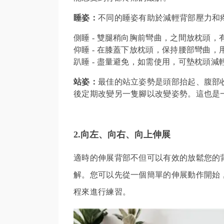
睡姿：
不同的睡姿有助於減輕背部壓力和
側睡 - 雙腿稍向胸前彎曲，之間放枕頭
仰睡 - 在膝蓋下放枕頭，保持腰部彎曲
趴睡 - 盡量避免，如需使用，可墊枕頭減
站姿：
最佳的站立姿勢是頭部抬起、腹部
後定期改變另一隻腳以改變姿勢。這也是
2.向左、向右、向上伸展
適時的伸展背部不但
可以有效的放鬆您的
解。您可以先從
一個簡單的伸展動作開始
程來進行練習。