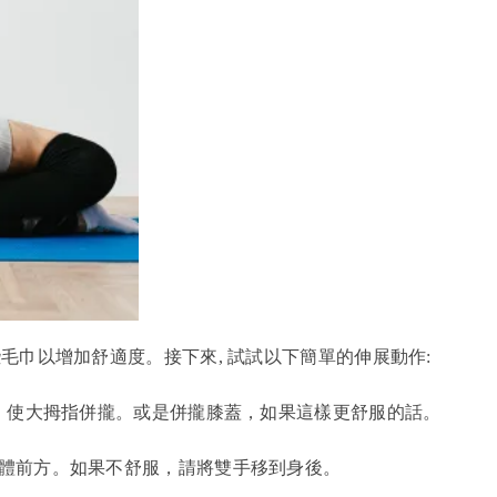
毛巾以增加舒適度。接下來, 試試以下簡單的伸展動作:
緣，使大拇指併攏。或是併攏膝蓋，如果這樣更舒服的話。
身體前方。如果不舒服，請將雙手移到身後。