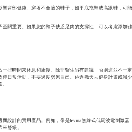
影響背部健康。穿著不合適的鞋子，如平底拖鞋或高跟鞋，可
子至關重要。如果您的鞋子缺乏足夠的支撐性，可以考慮添加
己一些時間來休息和康復。除非醫生另有建議，否則這並不一
暫停日常活動，不要過度勞累自己。跳過幾天去健身計畫或減
務。
而設計的實用產品。例如，像是levina無線式低周波電刺激器
帶來舒緩。