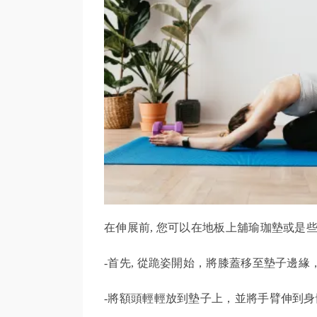
在伸展前, 您可以在地板上舖瑜珈墊或是些
-首先, 從跪姿開始，將膝蓋移至墊子邊
-將額頭輕輕放到墊子上，並將手臂伸到