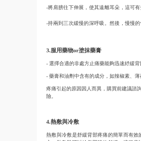
-將肩膀往下伸展，使其遠離耳朵，這可
-持兩到三次緩慢的深呼吸。然後，慢慢的
3.服用藥物or塗抹藥膏
- 選擇合適的非處方止痛藥能夠迅速紓緩
- 藥膏和油劑中含有的成分，如辣椒素、
疼痛引起的原因因人而異，購買前建議諮
險。
4.
熱敷與冷敷
熱敷與冷敷是舒緩背部疼痛的簡單而有效