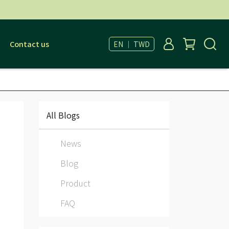
Contact us
EN ｜ TWD
All Blogs
News
Blog
Product
FAQ