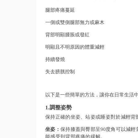
腿部疼痛蔓延
一側或雙側腿部無力或麻木
背部明顯腫脹或發紅
明顯且不明原因的體重減輕
持續發燒
失去膀胱控制
以下是一些簡單的方法，讓你在日常生活
1.調整姿勢
保持正確的坐姿、站姿或睡姿對於減輕背
坐姿：
保持膝蓋與臀部呈90度角可以減
能感受到背部疼痛的緩解。