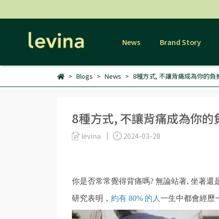
News
Brand Story
Blogs
News
8種方式, 不讓背痛成為你的負擔
8種方式, 不讓背痛成為你的
levina
2024-03-28
你是否常常覺得背痛嗎? 無論站著, 坐著還
研究表明，
約有 80% 的人
一生中都會經歷