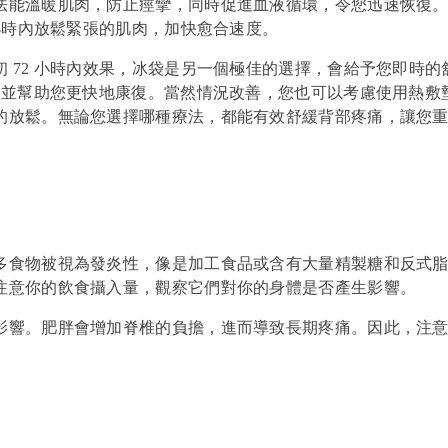
法能溫暖肌肉，防止痙攣，同時促進血液循環，令您迅速恢復
 小時內放鬆緊張的肌肉，加快愈合速度。
 72 小時內效果，冰袋是另一個極佳的選擇，會給予您即時的
，並幫助您更快地康復。當然情況改善，您也可以考慮使用熱敷
的放鬆。無論您選擇哪種療法，都能有效舒緩背部疼痛，讓您
多食物被視為發炎性，像是加工食品或含有大量精製糖和反式
注意你的飲食攝入量，觀察它們對你的身體是否產生影響。
影響。肥胖會增加脊椎的負擔，進而導致長期疼痛。因此，注