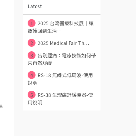
Latest
1
2025 台灣醫療科技展｜讓
照護回到生活⋯
2
2025 Medical Fair Th⋯
然
3
告別經痛：電療技術如何帶
來自然舒緩
4
RS-18 無線式低周波-使用
說明
5
RS-38 生理痛舒緩機器-使
用說明
課