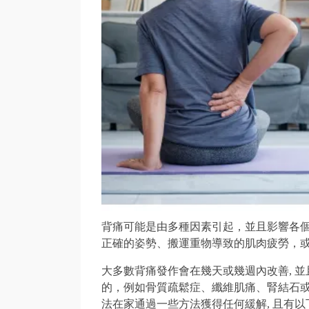
背痛可能是由多種因素引起，並且影響各
正確的姿勢、搬運重物導致的肌肉疲勞，
大多數背痛發作會在幾天或幾週內改善, 並
的，例如骨質疏鬆症、纖維肌痛、腎結石
法在家通過一些方法獲得任何緩解, 且有以