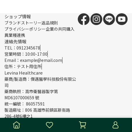
ショップ情報
ブランドストーリー
返品規則
プライバシーポリシー
企業の共同購入
異業種連携
連絡先情報
TEL：0912345678
営業時間：10:00-17:00
Email：example@email.com
住所：テスト用住所
Levina Healthcare
藥商/製造商：傑邁醫學科技股份有限公
司
藥商執照：高市衛醫器製字第
MD6107000659 號
統一編號： 86057591
製造廠址：806 高雄市前鎮區新衙路
286-4號6樓之1
Copyright ©
Levina Healthcare
All Rights Reserved.
Designed
by
CYBERBIZ
.