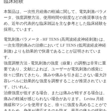
臨床経験
本製品は、一次性月経痛の軽減に関して、電気刺激パラメ
ータ、強度調整方法、使用時間や頻度などの推奨事項を含
め、近年の代表的な臨床雑誌を主な参考とした臨床経験を
採用しています。
電気刺激パラメータ - HF TENS (高周波経皮神経刺激) は、
一次生理的痛みの治療において LF TENS (低周波経皮神経
刺激) よりも効果的で快適であることが証明されていま
す。
強度調整方法 - 電気刺激の強度（線量）の調整は非常に重
要であり、文献によれば、ユーザーが電気刺激の感覚に
徐々に慣れてきたら、痛みや痛みを引き起こさない最大許
容レベルに効果的な強度を調整することが推奨されていま
す。けいれん。
治療強度が低すぎる場合、または痛みが軽すぎる場合は、
痛みの軽減が感じ​​られない場合があります。 Levina 月経
痛緩和マシンを使用すると、徐々に強度を高めることがで
きるため、身体が適応するのを防ぎ、最高の痛みの緩和を