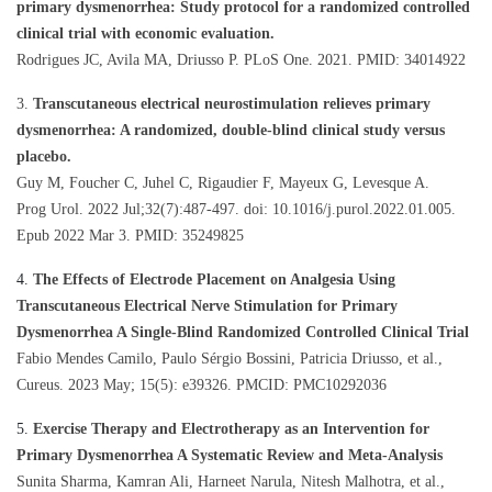
primary dysmenorrhea: Study protocol for a randomized controlled
clinical trial with economic evaluation.
Rodrigues JC, Avila MA, Driusso P. PLoS One. 2021. PMID: 34014922
3.
Transcutaneous electrical neurostimulation relieves primary
dysmenorrhea: A randomized, double-blind clinical study versus
placebo.
Guy M, Foucher C, Juhel C, Rigaudier F, Mayeux G, Levesque A.
Prog Urol. 2022 Jul;32(7):487-497. doi: 10.1016/j.purol.2022.01.005.
Epub 2022 Mar 3. PMID: 35249825
4.
The Effects of Electrode Placement on Analgesia Using
Transcutaneous Electrical Nerve Stimulation for Primary
Dysmenorrhea A Single-Blind Randomized Controlled Clinical Trial
Fabio Mendes Camilo, Paulo Sérgio Bossini, Patricia Driusso, et al.,
Cureus. 2023 May; 15(5): e39326. PMCID: PMC10292036
5.
Exercise Therapy and Electrotherapy as an Intervention for
Primary Dysmenorrhea A Systematic Review and Meta-Analysis
Sunita Sharma, Kamran Ali, Harneet Narula, Nitesh Malhotra, et al.,