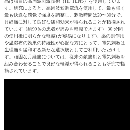
品は独自の高周波刺激技術（HF TENS）を使用していま
す。研究によると、高周波変調電流を使用して、最も強く
最も快適な感覚で強度を調整し、刺激時間は20〜30分で、
月経痛に対して良好な緩和効果が得られることが指摘され
ています（約90％の患者が痛みを軽減できます） 30 分間
の使用後に明らかな軽減) が容易になります)。薬の副作用
や温湿布の効果の持続性が心配な方にとって、電気刺激は
生理痛を緩和する新たな選択肢としてご利用いただけま
す。頑固な月経痛については、従来の鎮痛剤と電気刺激を
組み合わせることで良好な軽減が得られることも研究で指
摘されています。