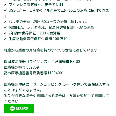
✔ ワイヤレス磁気設計、安全で便利
✔ USB C充電、1時間のフル充電で12〜15回の治療に使用できま
す
✔ パッチの寿命は20～50コースの治療に達します。
✔ 米国FDA、カナダMDL、台湾保健福祉部TFDAの承認
✔ 2年間の世界保証、100%台湾製
✔ 生産物賠償責任保険付保額 100 万ドル
軽度から重度の月経痛を持つすべての女性に適しています
低周波治療器（ワイヤレス）生理痛緩和 RS-38
医療機器番号 007859
高市医療機器番号廣告番号11304001
医療機器規制により、ショッピング カートを開いて直接購入する
ことはまだできません。
製品が必要な場合や質問がある場合は、友達を追加して質問して
ください