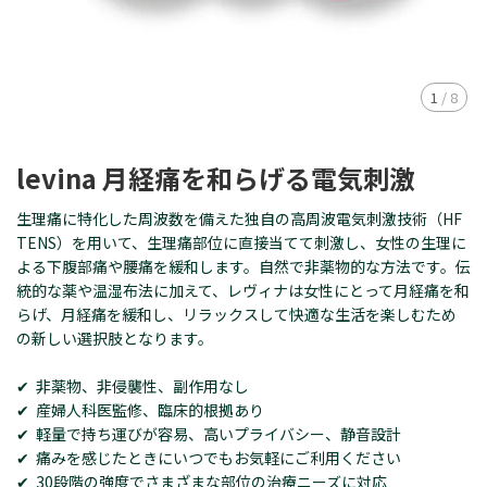
1
/
8
levina 月経痛を和らげる電気刺激
生理痛に特化した周波数を備えた独自の高周波電気刺激技術（HF
TENS）を用いて、生理痛部位に直接当てて刺激し、女性の生理に
よる下腹部痛や腰痛を緩和します。自然で非薬物的な方法です。伝
統的な薬や温湿布法に加えて、レヴィナは女性にとって月経痛を和
らげ、月経痛を緩和し、リラックスして快適な生活を楽しむため
の新しい選択肢となります。
✔ 非薬物、非侵襲性、副作用なし
✔ 産婦人科医監修、臨床的根拠あり
✔ 軽量で持ち運びが容易、高いプライバシー、静音設計
✔ 痛みを感じたときにいつでもお気軽にご利用ください
✔ 30段階の強度でさまざまな部位の治療ニーズに対応